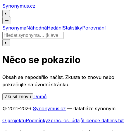
Přeskočit na obsah
Synonymus.cz
◐
☰
Synonyma
Náhodná
Hádání
Statistiky
Porovnání
Hledat slovo
◐
Něco se pokazilo
Obsah se nepodařilo načíst. Zkuste to znovu nebo
pokračujte na úvodní stránku.
Domů
Zkusit znovu
© 2011–
2026
Synonymus.cz
— databáze synonym
O projektu
Podmínky
zprac. os. údajů
Licence dat
llms.txt