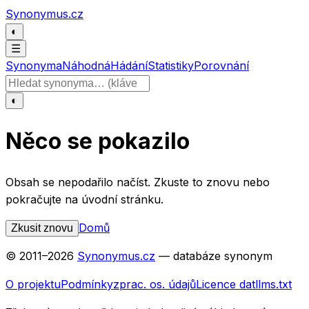
Přeskočit na obsah
Synonymus.cz
◐
☰
Synonyma
Náhodná
Hádání
Statistiky
Porovnání
Hledat slovo
◐
Něco se pokazilo
Obsah se nepodařilo načíst. Zkuste to znovu nebo
pokračujte na úvodní stránku.
Domů
Zkusit znovu
© 2011–
2026
Synonymus.cz
— databáze synonym
O projektu
Podmínky
zprac. os. údajů
Licence dat
llms.txt