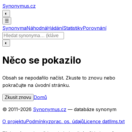
Přeskočit na obsah
Synonymus.cz
◐
☰
Synonyma
Náhodná
Hádání
Statistiky
Porovnání
Hledat slovo
◐
Něco se pokazilo
Obsah se nepodařilo načíst. Zkuste to znovu nebo
pokračujte na úvodní stránku.
Domů
Zkusit znovu
© 2011–
2026
Synonymus.cz
— databáze synonym
O projektu
Podmínky
zprac. os. údajů
Licence dat
llms.txt