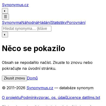
Přeskočit na obsah
Synonymus.cz
◐
☰
Synonyma
Náhodná
Hádání
Statistiky
Porovnání
Hledat slovo
◐
Něco se pokazilo
Obsah se nepodařilo načíst. Zkuste to znovu nebo
pokračujte na úvodní stránku.
Domů
Zkusit znovu
© 2011–
2026
Synonymus.cz
— databáze synonym
O projektu
Podmínky
zprac. os. údajů
Licence dat
llms.txt