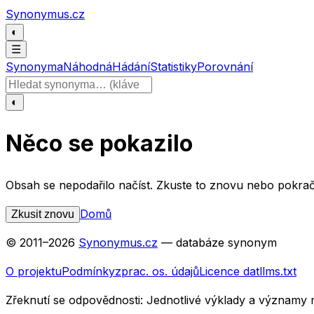
Přeskočit na obsah
Synonymus.cz
◐
☰
Synonyma
Náhodná
Hádání
Statistiky
Porovnání
Hledat slovo
◐
Něco se pokazilo
Obsah se nepodařilo načíst. Zkuste to znovu nebo pokrač
Domů
Zkusit znovu
© 2011–
2026
Synonymus.cz
— databáze synonym
O projektu
Podmínky
zprac. os. údajů
Licence dat
llms.txt
Zřeknutí se odpovědnosti:
Jednotlivé výklady a významy 