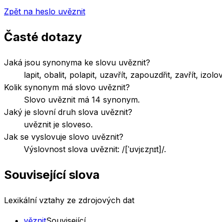
Zpět na heslo
uvěznit
Časté dotazy
Jaká jsou synonyma ke slovu uvěznit?
lapit, obalit, polapit, uzavřít, zapouzdřit, zavřít, izo
Kolik synonym má slovo uvěznit?
Slovo uvěznit má 14 synonym.
Jaký je slovní druh slova uvěznit?
uvěznit je sloveso.
Jak se vyslovuje slovo uvěznit?
Výslovnost slova uvěznit: /[ˈʊvjɛzɲɪt]/.
Související slova
Lexikální vztahy ze zdrojových dat
věznit
Související