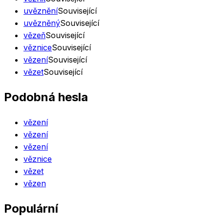
uvěznění
Související
uvězněný
Související
vězeň
Související
věznice
Související
vězení
Související
vězet
Související
Podobná hesla
vězení
vězení
vězení
věznice
vězet
vězen
Populární