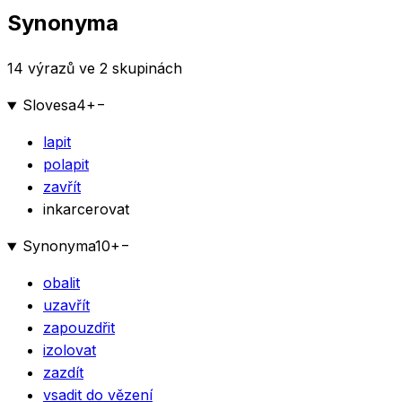
Synonyma
14 výrazů ve 2 skupinách
Slovesa
4
+
−
lapit
polapit
zavřít
inkarcerovat
Synonyma
10
+
−
obalit
uzavřít
zapouzdřit
izolovat
zazdít
vsadit do vězení