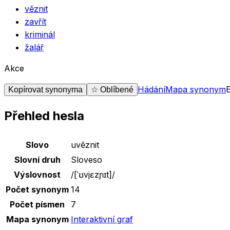
věznit
zavřít
kriminál
žalář
Akce
Hádání
Mapa synonym
Kopírovat synonyma
☆ Oblíbené
Přehled hesla
Základní údaje o slově
uvěznit
Slovo
uvěznit
Slovní druh
Sloveso
Výslovnost
/
[ˈʊvjɛzɲɪt]
/
Počet synonym
14
Počet písmen
7
Mapa synonym
Interaktivní graf