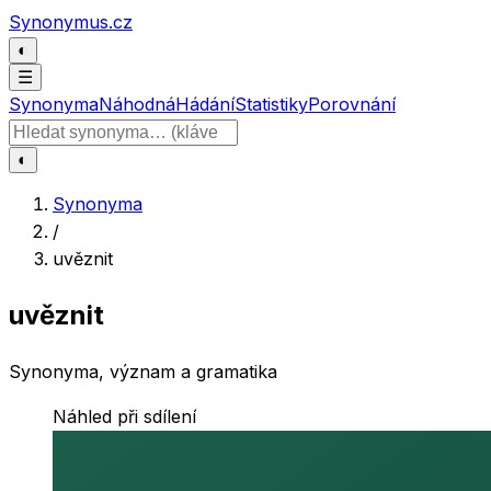
Přeskočit na obsah
Synonymus.cz
◐
☰
Synonyma
Náhodná
Hádání
Statistiky
Porovnání
Hledat slovo
◐
Synonyma
/
uvěznit
uvěznit
Synonyma, význam a gramatika
Náhled při sdílení