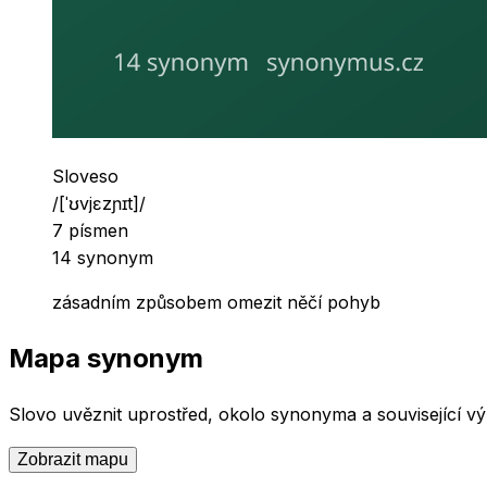
Slovní druh
Sloveso
Výslovnost
/
[ˈʊvjɛzɲɪt]
/
Počet písmen
7
písmen
Počet synonym
14
synonym
zásadním způsobem omezit něčí pohyb
Mapa synonym
Slovo
uvěznit
uprostřed, okolo synonyma a související výr
Zobrazit mapu