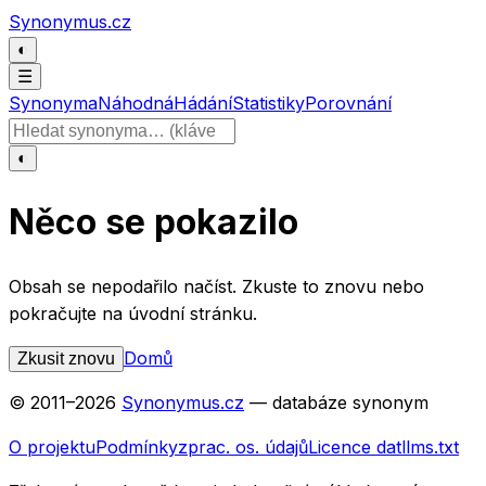
Přeskočit na obsah
Synonymus.cz
◐
☰
Synonyma
Náhodná
Hádání
Statistiky
Porovnání
Hledat slovo
◐
Něco se pokazilo
Obsah se nepodařilo načíst. Zkuste to znovu nebo
pokračujte na úvodní stránku.
Domů
Zkusit znovu
© 2011–
2026
Synonymus.cz
— databáze synonym
O projektu
Podmínky
zprac. os. údajů
Licence dat
llms.txt