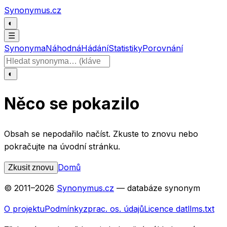
Přeskočit na obsah
Synonymus.cz
◐
☰
Synonyma
Náhodná
Hádání
Statistiky
Porovnání
Hledat slovo
◐
Něco se pokazilo
Obsah se nepodařilo načíst. Zkuste to znovu nebo
pokračujte na úvodní stránku.
Domů
Zkusit znovu
© 2011–
2026
Synonymus.cz
— databáze synonym
O projektu
Podmínky
zprac. os. údajů
Licence dat
llms.txt