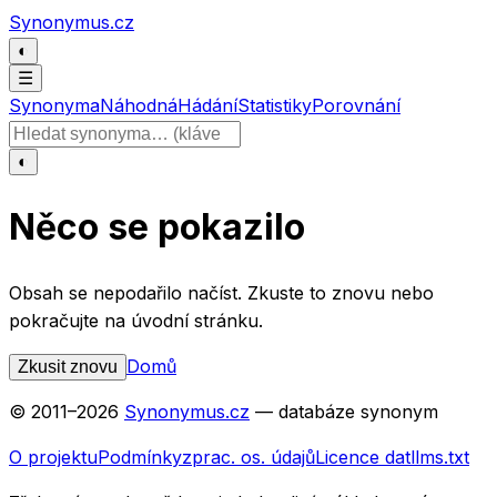
Přeskočit na obsah
Synonymus.cz
◐
☰
Synonyma
Náhodná
Hádání
Statistiky
Porovnání
Hledat slovo
◐
Něco se pokazilo
Obsah se nepodařilo načíst. Zkuste to znovu nebo
pokračujte na úvodní stránku.
Domů
Zkusit znovu
© 2011–
2026
Synonymus.cz
— databáze synonym
O projektu
Podmínky
zprac. os. údajů
Licence dat
llms.txt