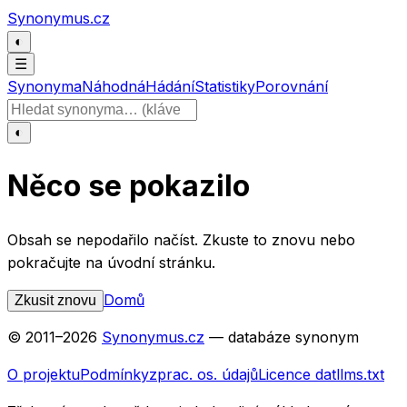
Přeskočit na obsah
Synonymus.cz
◐
☰
Synonyma
Náhodná
Hádání
Statistiky
Porovnání
Hledat slovo
◐
Něco se pokazilo
Obsah se nepodařilo načíst. Zkuste to znovu nebo
pokračujte na úvodní stránku.
Domů
Zkusit znovu
© 2011–
2026
Synonymus.cz
— databáze synonym
O projektu
Podmínky
zprac. os. údajů
Licence dat
llms.txt