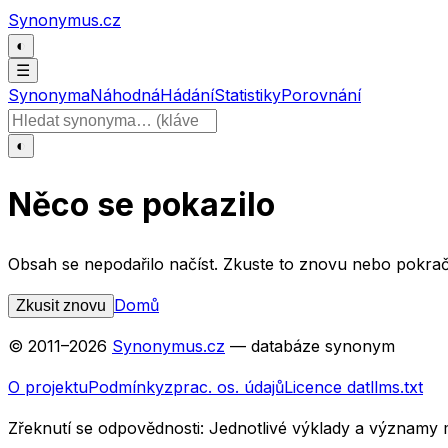
Přeskočit na obsah
Synonymus.cz
◐
☰
Synonyma
Náhodná
Hádání
Statistiky
Porovnání
Hledat slovo
◐
Něco se pokazilo
Obsah se nepodařilo načíst. Zkuste to znovu nebo pokrač
Domů
Zkusit znovu
© 2011–
2026
Synonymus.cz
— databáze synonym
O projektu
Podmínky
zprac. os. údajů
Licence dat
llms.txt
Zřeknutí se odpovědnosti:
Jednotlivé výklady a významy 