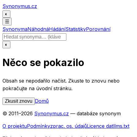
Přeskočit na obsah
Synonymus.cz
◐
☰
Synonyma
Náhodná
Hádání
Statistiky
Porovnání
Hledat slovo
◐
Něco se pokazilo
Obsah se nepodařilo načíst. Zkuste to znovu nebo
pokračujte na úvodní stránku.
Domů
Zkusit znovu
© 2011–
2026
Synonymus.cz
— databáze synonym
O projektu
Podmínky
zprac. os. údajů
Licence dat
llms.txt