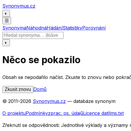
Přeskočit na obsah
Synonymus.cz
◐
☰
Synonyma
Náhodná
Hádání
Statistiky
Porovnání
Hledat slovo
◐
Něco se pokazilo
Obsah se nepodařilo načíst. Zkuste to znovu nebo pokrač
Domů
Zkusit znovu
© 2011–
2026
Synonymus.cz
— databáze synonym
O projektu
Podmínky
zprac. os. údajů
Licence dat
llms.txt
Zřeknutí se odpovědnosti:
Jednotlivé výklady a významy 