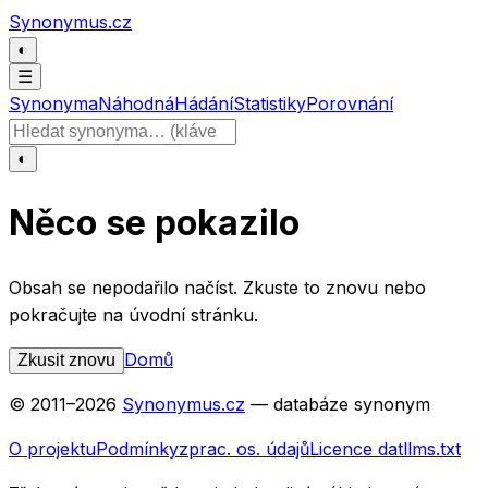
Přeskočit na obsah
Synonymus.cz
◐
☰
Synonyma
Náhodná
Hádání
Statistiky
Porovnání
Hledat slovo
◐
Něco se pokazilo
Obsah se nepodařilo načíst. Zkuste to znovu nebo
pokračujte na úvodní stránku.
Domů
Zkusit znovu
© 2011–
2026
Synonymus.cz
— databáze synonym
O projektu
Podmínky
zprac. os. údajů
Licence dat
llms.txt