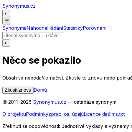
Přeskočit na obsah
Synonymus.cz
◐
☰
Synonyma
Náhodná
Hádání
Statistiky
Porovnání
Hledat slovo
◐
Něco se pokazilo
Obsah se nepodařilo načíst. Zkuste to znovu nebo pokrač
Domů
Zkusit znovu
© 2011–
2026
Synonymus.cz
— databáze synonym
O projektu
Podmínky
zprac. os. údajů
Licence dat
llms.txt
Zřeknutí se odpovědnosti:
Jednotlivé výklady a významy 