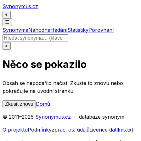
Přeskočit na obsah
Synonymus.cz
◐
☰
Synonyma
Náhodná
Hádání
Statistiky
Porovnání
Hledat slovo
◐
Něco se pokazilo
Obsah se nepodařilo načíst. Zkuste to znovu nebo
pokračujte na úvodní stránku.
Domů
Zkusit znovu
© 2011–
2026
Synonymus.cz
— databáze synonym
O projektu
Podmínky
zprac. os. údajů
Licence dat
llms.txt