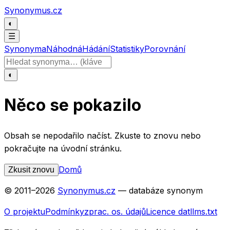
Přeskočit na obsah
Synonymus.cz
◐
☰
Synonyma
Náhodná
Hádání
Statistiky
Porovnání
Hledat slovo
◐
Něco se pokazilo
Obsah se nepodařilo načíst. Zkuste to znovu nebo
pokračujte na úvodní stránku.
Domů
Zkusit znovu
© 2011–
2026
Synonymus.cz
— databáze synonym
O projektu
Podmínky
zprac. os. údajů
Licence dat
llms.txt